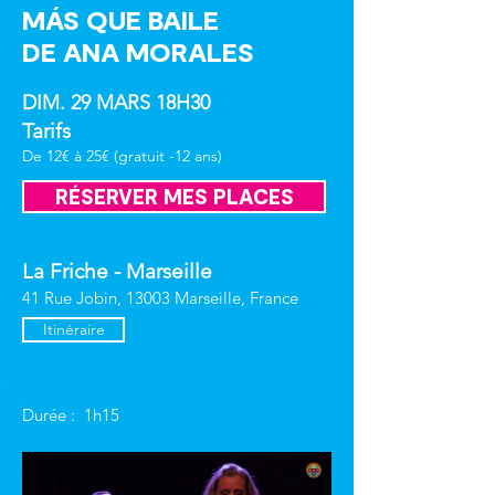
MÁS QUE BAILE
DE ANA MORALES
DIM. 29 MARS 18H30
Tarifs
De 12€ à 25€ (gratuit -12 ans)
RÉSERVER MES PLACES
La Friche - Marseille
41 Rue Jobin, 13003 Marseille, France
Itinéraire
Durée :  1h15