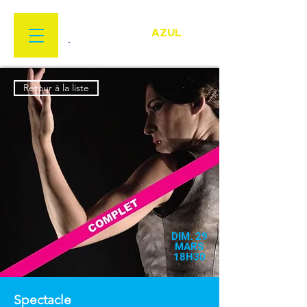
FESTIVAL
FLAMENCO
AZUL
22 MARS > 18 AVRIL 2026
Retour à la liste
DIM. 29
MARS
18H30
Spectacle