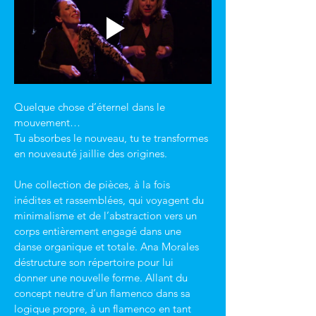
Quelque chose d’éternel dans le 
mouvement…
Tu absorbes le nouveau, tu te transformes 
en nouveauté jaillie des origines.
Une collection de pièces, à la fois 
inédites et rassemblées, qui voyagent du 
minimalisme et de l’abstraction vers un 
corps entièrement engagé dans une 
danse organique et totale. Ana Morales 
déstructure son répertoire pour lui 
donner une nouvelle forme. Allant du 
concept neutre d’un flamenco dans sa 
logique propre, à un flamenco en tant 