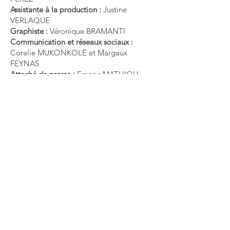
Assistante à la production :
Justine
VERLAQUE
Graphiste :
Véronique BRAMANTI
Communication et réseaux sociaux :
Coralie MUKONKOLE et Margaux
FEYNAS
Attaché de presse :
Emeric MATHIOU
Webmaster :
Olivier MORI
Les bénévoles
Une équipe de 30 bénévoles, élèves de
l’école du Centre Solea pour la plus part.
Tous passionnés et efficaces.
FESTIVAL FLAMENCO
AZUL
Un festival populaire, savant et
solidaire