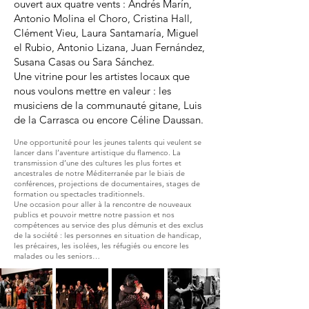
ouvert aux quatre vents : Andrés Marín,
Antonio Molina el Choro, Cristina Hall,
Clément Vieu, Laura Santamaría, Miguel
el Rubio, Antonio Lizana, Juan Fernández,
Susana Casas ou Sara Sánchez.
Une vitrine pour les artistes locaux que
nous voulons mettre en valeur : les
musiciens de la communauté gitane, Luis
de la Carrasca ou encore Céline Daussan.
Une opportunité pour les jeunes talents qui veulent se
lancer dans l’aventure artistique du flamenco. La
transmission d’une des cultures les plus fortes et
ancestrales de notre Méditerranée par le biais de
conférences, projections de documentaires, stages de
formation ou spectacles traditionnels.
Une occasion pour aller à la rencontre de nouveaux
publics et pouvoir mettre notre passion et nos
compétences au service des plus démunis et des exclus
de la société : les personnes en situation de handicap,
les précaires, les isolées, le
s réfugiés ou encore les
malades ou les seniors…