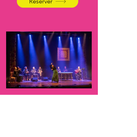
Réserver
FESTIVAL FLAMENCO
AZUL
Un festival populaire, savant et
solidaire