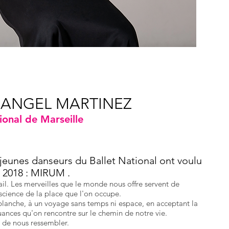
§ ANGEL MARTINEZ
ional de Marseille
eunes danseurs du Ballet National ont voulu
e 2018 : MIRUM .
ail. Les merveilles que le monde nous offre servent de
science de la place que l'on occupe.
anche, à un voyage sans temps ni espace, en acceptant la
uances qu'on rencontre sur le chemin de notre vie.
 de nous ressembler.