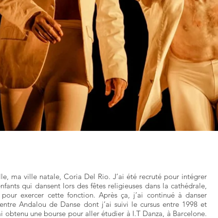
le, ma ville natale, Coria Del Rio. J’ai été recruté pour intégrer
nfants qui dansent lors des fêtes religieuses dans la cathédrale,
pour exercer cette fonction. Après ça, j’ai continué à danser
ntre Andalou de Danse dont j’ai suivi le cursus entre 1998 et
ai obtenu une bourse pour aller étudier à I.T Danza, à Barcelone.