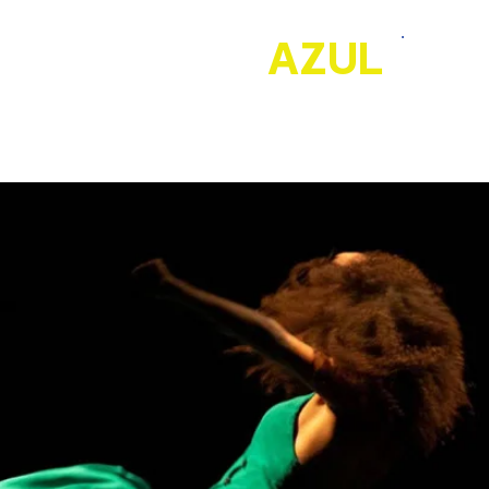
L FLAMENCO
AZUL
22 MARS >