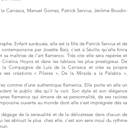
e la Carrasca, Manuel Gomez, Patrick Servius, Jérôme Boudin-
he. Enfant surdouée, elle est la fille de Patrick Servius et de
ontemporaine par Josette Baïz, c’est à Séville qu’elle finira
 sa maîtrise de l’art flamenco. Très vite elle sera repérée et
ristina Hoyos et dans les tablaos les plus prestigieux. De
gre la Compagnie de Luis de la Carrasca et crée sa propre
 ses créations « Pilares », De la Mirada a la Palabra »,
rez comme d’une authentique flamenca. Elle porte en elle un
tent le public dès qu’il la voit. Son style et son élégance
anse flamenca qui émane de sa personnalité, de ses racines
temporaine ouverte au monde dont elle s’est imprégnée dès sa
e dégage de la sensualité et de la délicatesse dans chacun de
les éblouit le plus chez elle, c’est son sens inouï du rythme
mun.