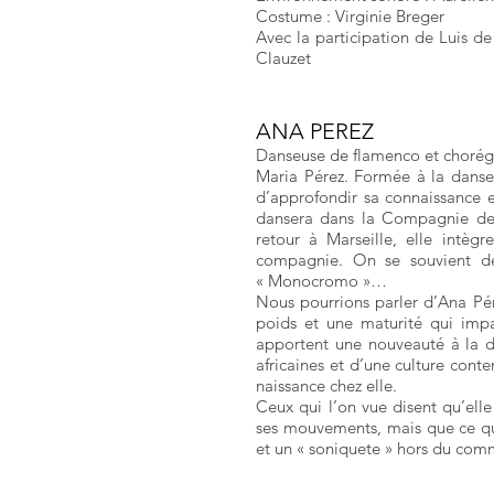
Costume : Virginie Breger
Avec la participation de Luis d
Clauzet
ANA PEREZ
Danseuse de flamenco et chorégrap
Maria Pérez. Formée à la danse c
d’approfondir sa connaissance et
dansera dans la Compagnie de C
retour à Marseille, elle intè
compagnie. On se souvient de
« Monocromo »…
Nous pourrions parler d’Ana Pé
poids et une maturité qui impac
apportent une nouveauté à la d
africaines et d’une culture con
naissance chez elle.
Ceux qui l’on vue disent qu’ell
ses mouvements, mais que ce qui 
et un « soniquete » hors du com