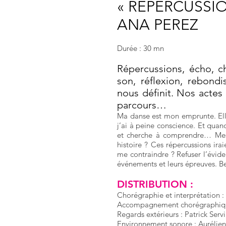
« REPERCUSSIO
ANA PEREZ
Durée : 30 mn
Répercussions, écho, ch
son, réflexion, rebon
nous définit. Nos actes
parcours…
Ma danse est mon emprunte. Ell
j’ai à peine conscience. Et quand
et cherche à comprendre… Mes 
histoire ? Ces répercussions ira
me contraindre ? Refuser l’évide
événements et leurs épreuves. Be
DISTRIBUTION :
Chorégraphie et interprétation :
Accompagnement chorégraphique
Regards extérieurs : Patrick Serv
Environnement sonore : Aurélie