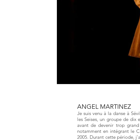
ANGEL MARTINEZ
Je suis venu à la danse à Sévil
les Seises, un groupe de dix e
avant de devenir trop grand 
notamment en intégrant le Ce
2005. Durant cette période, j’