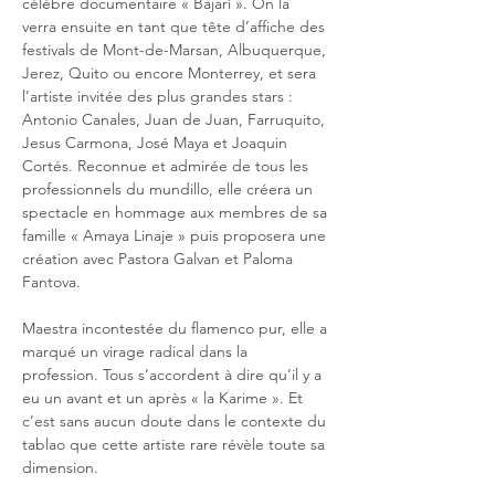
célèbre documentaire « Bajarí ». On la 
verra ensuite en tant que tête d’affiche des 
festivals de Mont-de-Marsan, Albuquerque, 
Jerez, Quito ou encore Monterrey, et sera 
l’artiste invitée des plus grandes stars : 
Antonio Canales, Juan de Juan, Farruquito, 
Jesus Carmona, José Maya et Joaquin 
Cortés. Reconnue et admirée de tous les 
professionnels du mundillo, elle créera un 
spectacle en hommage aux membres de sa 
famille « Amaya Linaje » puis proposera une 
création avec Pastora Galvan et Paloma 
Fantova.
Maestra incontestée du flamenco pur, elle a 
marqué un virage radical dans la 
profession. Tous s’accordent à dire qu’il y a 
eu un avant et un après « la Karime ». Et 
c’est sans aucun doute dans le contexte du 
tablao que cette artiste rare révèle toute sa 
dimension.