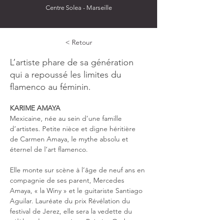
Centre Solea - Marseille
< Retour
L’artiste phare de sa génération
qui a repoussé les limites du
flamenco au féminin.
KARIME AMAYA
Mexicaine, née au sein d’une famille 
d’artistes. Petite nièce et digne héritière 
de Carmen Amaya, le mythe absolu et 
éternel de l’art flamenco.
Elle monte sur scène à l’âge de neuf ans en 
compagnie de ses parent, Mercedes 
Amaya, « la Winy » et le guitariste Santiago 
Aguilar. Lauréate du prix Révélation du 
festival de Jerez, elle sera la vedette du 