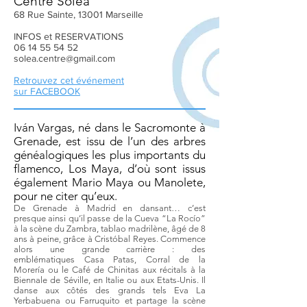
Centre Solea
68 Rue Sainte, 13001 Marseille
INFOS et RESERVATIONS
06 14 55 54 52
solea.centre@gmail.com
Retrouvez cet événement
sur FACEBOOK
Iván Vargas, né dans le Sacromonte à
Grenade, est issu de l’un des arbres
généalogiques les plus importants du
flamenco, Los Maya, d’où sont issus
également Mario Maya ou Manolete,
pour ne citer qu’eux.
De Grenade à Madrid en dansant… c’est
presque ainsi qu’il passe de la Cueva “La Rocío”
à la scène du Zambra, tablao madrilène, âgé de 8
ans à peine, grâce à Cristóbal Reyes. Commence
alors une grande carrière : des
emblématiques Casa Patas, Corral de la
Morería ou le Café de Chinitas aux récitals à la
Biennale de Séville, en Italie ou aux Etats-Unis. Il
danse aux côtés des grands tels Eva La
Yerbabuena ou Farruquito et partage la scène