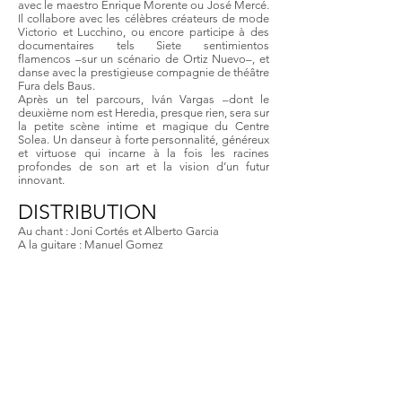
avec le maestro Enrique Morente ou José Mercé.
Il collabore avec les célèbres créateurs de mode
Victorio et Lucchino, ou encore participe à des
documentaires tels Siete sentimientos
flamencos –sur un scénario de Ortiz Nuevo–, et
danse avec la prestigieuse compagnie de théâtre
Fura dels Baus.
Après un tel parcours, Iván Vargas –dont le
deuxième nom est Heredia, presque rien, sera sur
la petite scène intime et magique du Centre
Solea. Un danseur à forte personnalité, généreux
et virtuose qui incarne à la fois les racines
profondes de son art et la vision d’un futur
innovant.
DISTRIBUTION
Au chant : Joni Cortés et Alberto Garcia
A la guitare : Manuel Gomez
FESTIVAL FLAMENCO
AZUL
Un festival populaire, savant et
solidaire